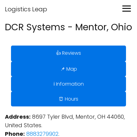
Logistics Leap
DCR Systems - Mentor, Ohio
👍 Reviews
📌 Map
ℹ️ Information
⏰ Hours
Address:
8697 Tyler Blvd, Mentor, OH 44060,
United States.
Phone:
8883279902
.