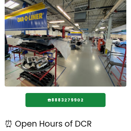
☎️8883279902
⏰ Open Hours of DCR